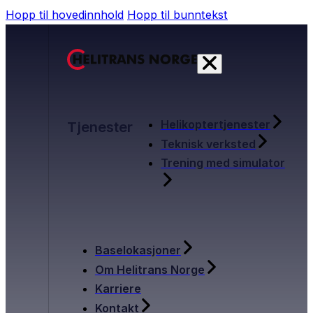
Hopp til hovedinnhold
Hopp til bunntekst
Helikoptertjenester
Tjenester
Teknisk verksted
Trening med simulator
Baselokasjoner
Om Helitrans Norge
Karriere
Kontakt