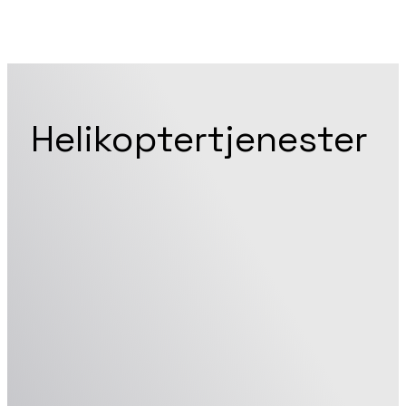
Helikoptertjenester
Helitrans Norge leverer helikoptertjenester tilpasset 
personelltransport, løfteoperasjoner, befaring, inspeks
med høy presisjon og operativ tilgjengelighet.